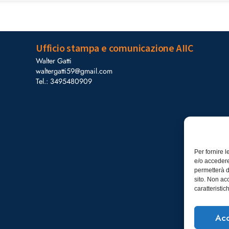
Ufficio stampa e comunicazione AIIC
Walter Gatti
waltergatti59@gmail.com
Tel.: 3495480909
Per fornire 
e/o accedere
permetterà d
sito. Non ac
caratteristic
Acc