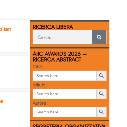
RICERCA LIBERA
liari
AIIC AWARDS 2026 –
RICERCA ABSTRACT
Città:
Search
Search
for:
Button
Istituto:
Search
Search
for:
Button
le
Autore:
Search
Search
for:
Button
SEGRETERIA ORGANIZZATIVA