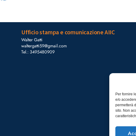
Ufficio stampa e comunicazione AIIC
Walter Gatti
waltergatti59@gmail.com
Tel.: 3495480909
Per fornire 
e/o accedere
permetterà d
sito. Non ac
caratteristic
Acc