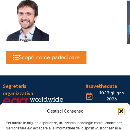
Giovanni Poggialini
P
Scopri come partecipare
Segreteria
#savethedate
10-13 giugno
organizzativa
2026
OGR Torino
Viale Tiziano, 19 –
Corso
Gestisci Consenso
00196 Roma
Castelfidardo,
22 10128
Tel.: 06328121
Per fornire le migliori esperienze, utilizziamo tecnologie come i cookie per
memorizzare e/o accedere alle informazioni del dispositivo. Il consenso a
Torino