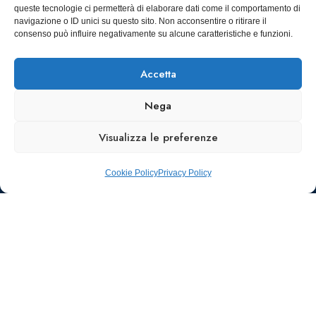
infoaiic2026@ega.it
queste tecnologie ci permetterà di elaborare dati come il comportamento di
navigazione o ID unici su questo sito. Non acconsentire o ritirare il
SCARICA
consenso può influire negativamente su alcune caratteristiche e funzioni.
ICS
Accetta
Nega
Visualizza le preferenze
Cookie Policy
Privacy Policy
Ufficio stampa e
comunicazione
AIIC
Walter Gatti