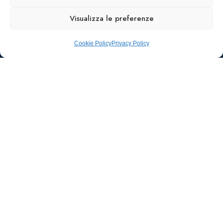
2026
Visualizza le preferenze
OGR Torino
Viale Tiziano, 19 –
Corso
00196 Roma
Castelfidardo,
Cookie Policy
Privacy Policy
22 10128
Tel.: 06328121
Torino
infoaiic2026@ega.it
Ufficio stampa e
comunicazione
SCARICA
ICS
AIIC
Walter Gatti
waltergatti59@gmail.com
Tel.: 3495480909