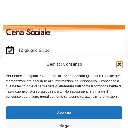
Cena Sociale
#SAVETHEDATE
12 giugno 2026
Corso Unità d'Italia, 40
Gestisci Consenso
10126 Torino TO
link al sito >>>
Per fornire le migliori esperienze, utilizziamo tecnologie come i cookie per
memorizzare e/o accedere alle informazioni del dispositivo. Il consenso a
queste tecnologie ci permetterà di elaborare dati come il comportamento di
navigazione o ID unici su questo sito. Non acconsentire o ritirare il
consenso può influire negativamente su alcune caratteristiche e funzioni.
Accetta
Segreteria
#savethedate
Nega
10-13 giugno
organizzativa