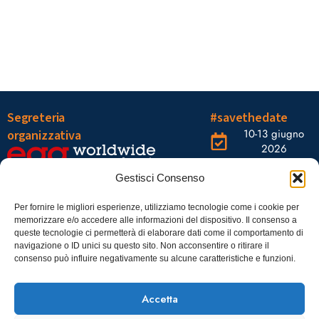
Segreteria
#savethedate
10-13 giugno
organizzativa
2026
OGR Torino
Viale Tiziano, 19 –
Corso
Gestisci Consenso
00196 Roma
Castelfidardo,
22 10128
Tel.: 06328121
Per fornire le migliori esperienze, utilizziamo tecnologie come i cookie per
memorizzare e/o accedere alle informazioni del dispositivo. Il consenso a
Torino
infoaiic2026@ega.it
queste tecnologie ci permetterà di elaborare dati come il comportamento di
navigazione o ID unici su questo sito. Non acconsentire o ritirare il
SCARICA
consenso può influire negativamente su alcune caratteristiche e funzioni.
ICS
Accetta