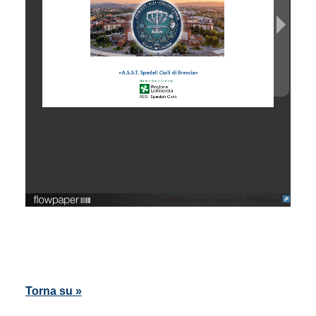
This flipbook was created in FlowPaper
Torna su »