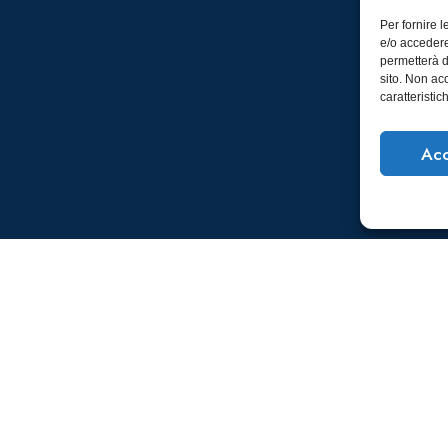
Per fornire 
e/o accedere
permetterà d
sito. Non ac
caratteristic
Acc