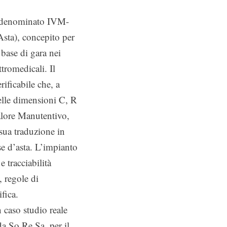
lo denominato IVM-
sta), concepito per
base di gara nei
tromedicali. Il
rificabile che, a
delle dimensioni C, R
alore Manutentivo,
 sua traduzione in
se d’asta. L’impianto
e tracciabilità
, regole di
ifica.
 caso studio reale
da So.Re.Sa. per il