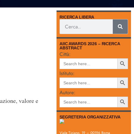
RICERCA LIBERA
AIIC AWARDS 2026 – RICERCA
ABSTRACT
Città:
Search
Search
for:
Button
Istituto:
Search
Search
for:
Button
Autore:
Search
Search
azione, valore e
for:
Button
SEGRETERIA ORGANIZZATIVA
Viale Tiziano, 19 – 00196 Roma