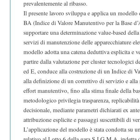
prevalentemente al ribasso.
Il presente lavoro sviluppa e applica un model
BA (Indice di Valore Manutentivo per la Base d’A
supportare una determinazione value-based della 
servizi di manutenzione delle apparecchiature elet
modello adotta una catena deduttiva esplicita e ve
partire dalla valutazione per cluster tecnologici 
ed E, conduce alla costruzione di un Indice di V
alla definizione di un correttivo di servizio e alla
effort manutentivo, fino alla stima finale della ba
metodologico privilegia trasparenza, replicabilità 
decisionale, mediante parametri dichiarati ex ante
attribuzione esplicite e passaggi suscettibili di ver
L’applicazione del modello è stata condotta su un
relativo al Lotto 6 della gara S.I.G.M.A. indetta 