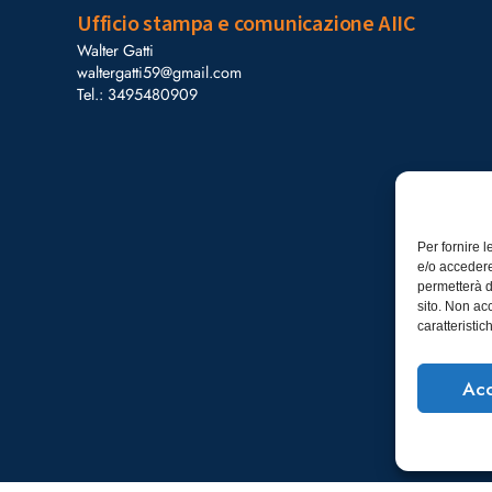
Ufficio stampa e comunicazione AIIC
Walter Gatti
waltergatti59@gmail.com
Tel.: 3495480909
Per fornire 
e/o accedere
permetterà d
sito. Non ac
caratteristic
Acc