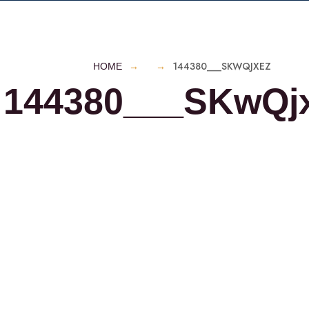
144380___SKWQJXEZ
HOME
144380___SKwQj