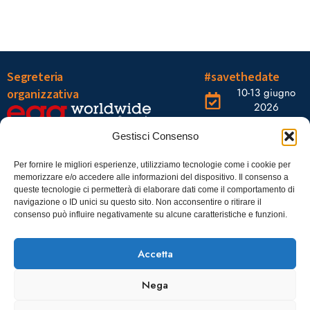
Segreteria
#savethedate
10-13 giugno
organizzativa
2026
OGR Torino
Viale Tiziano, 19 –
Corso
Gestisci Consenso
00196 Roma
Castelfidardo,
22 10128
Tel.: 06328121
Per fornire le migliori esperienze, utilizziamo tecnologie come i cookie per
memorizzare e/o accedere alle informazioni del dispositivo. Il consenso a
Torino
infoaiic2026@ega.it
queste tecnologie ci permetterà di elaborare dati come il comportamento di
navigazione o ID unici su questo sito. Non acconsentire o ritirare il
SCARICA
consenso può influire negativamente su alcune caratteristiche e funzioni.
ICS
Accetta
Nega