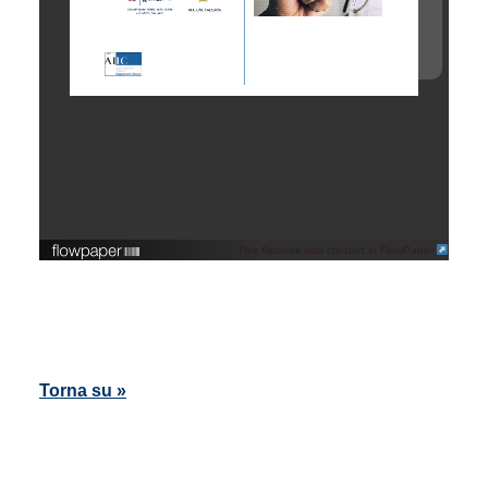
This flipbook was created in FlowPaper
Torna su »