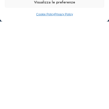
Visualizza le preferenze
Cookie Policy
Privacy Policy
Ufficio stampa e
comunicazione
AIIC
Walter Gatti
waltergatti59@gmail.com
Tel.: 3495480909