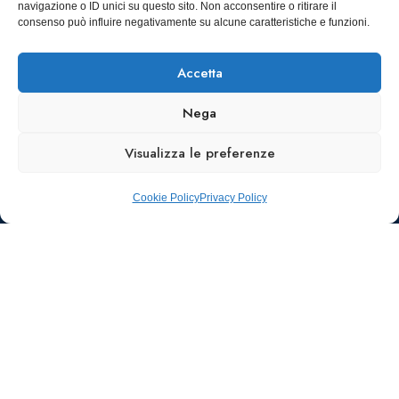
navigazione o ID unici su questo sito. Non acconsentire o ritirare il
SCARICA
consenso può influire negativamente su alcune caratteristiche e funzioni.
ICS
Accetta
Nega
Visualizza le preferenze
Cookie Policy
Privacy Policy
Ufficio stampa e
comunicazione
AIIC
Walter Gatti
waltergatti59@gmail.com