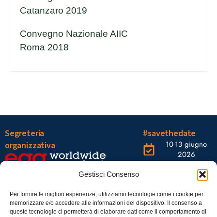
Catanzaro 2019
Convegno Nazionale AIIC
Roma 2018
Segreteria
#savethedate
10-13 giugno
organizzativa
2026
OGR Torino
Viale Tiziano, 19 –
Corso
Gestisci Consenso
00196 Roma
Castelfidardo,
22 10128
Tel.: 06328121
Per fornire le migliori esperienze, utilizziamo tecnologie come i cookie per
memorizzare e/o accedere alle informazioni del dispositivo. Il consenso a
Torino
infoaiic2026@ega.it
queste tecnologie ci permetterà di elaborare dati come il comportamento di