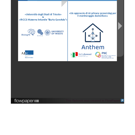
This flipbook was created in FlowPaper