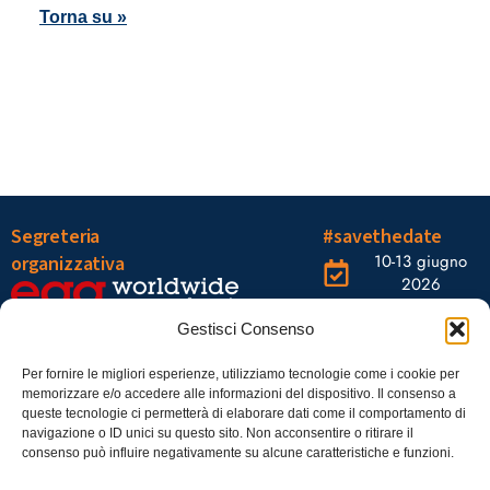
Torna su »
Segreteria
#savethedate
10-13 giugno
organizzativa
2026
OGR Torino
Viale Tiziano, 19 –
Corso
Gestisci Consenso
00196 Roma
Castelfidardo,
22 10128
Tel.: 06328121
Per fornire le migliori esperienze, utilizziamo tecnologie come i cookie per
memorizzare e/o accedere alle informazioni del dispositivo. Il consenso a
Torino
infoaiic2026@ega.it
queste tecnologie ci permetterà di elaborare dati come il comportamento di
navigazione o ID unici su questo sito. Non acconsentire o ritirare il
SCARICA
consenso può influire negativamente su alcune caratteristiche e funzioni.
ICS