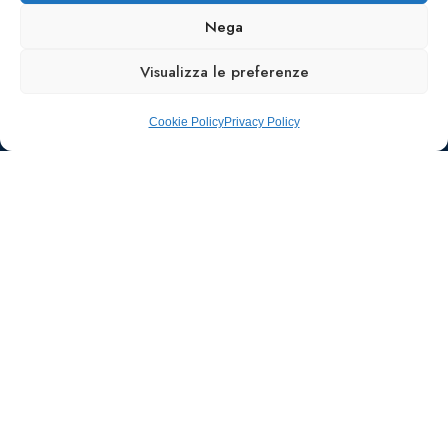
Nega
Visualizza le preferenze
Cookie Policy
Privacy Policy
Ufficio stampa e
comunicazione
AIIC
Walter Gatti
waltergatti59@gmail.com
Tel.: 3495480909