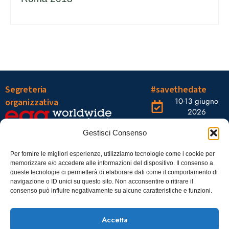
Segreteria
#savethedate
10-13 giugno
organizzativa
2026
OGR Torino
Viale Tiziano, 19 –
Corso
Gestisci Consenso
00196 Roma
Castelfidardo,
22 10128
Tel.: 06328121
Per fornire le migliori esperienze, utilizziamo tecnologie come i cookie per
memorizzare e/o accedere alle informazioni del dispositivo. Il consenso a
Torino
infoaiic2026@ega.it
queste tecnologie ci permetterà di elaborare dati come il comportamento di
navigazione o ID unici su questo sito. Non acconsentire o ritirare il
SCARICA
consenso può influire negativamente su alcune caratteristiche e funzioni.
ICS
Accetta