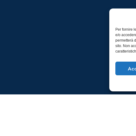
Per fornire 
e/o accedere
permetterà d
sito. Non ac
caratteristic
Acc