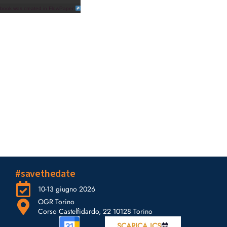
ipbook was created in FlowPaper
#savethedate
10-13 giugno 2026
OGR Torino
Corso Castelfidardo, 22 10128 Torino
SCARICA ICS