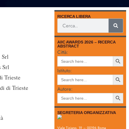
RICERCA LIBERA
AIIC AWARDS 2026 – RICERCA
ABSTRACT
Città:
 Srl
Search
Search
for:
Button
 Srl
Istituto:
Search
i Trieste
Search
for:
Button
di di Trieste
Autore:
Search
Search
for:
Button
SEGRETERIA ORGANIZZATIVA
tà
Viale Tiziano, 19 – 00196 Roma