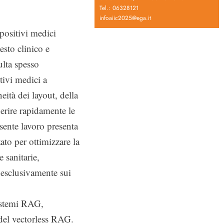
Tel.: 06328121
infoaiic2025@ega.it
spositivi medici
sto clinico e
ulta spesso
tivi medici a
eità dei layout, della
perire rapidamente le
esente lavoro presenta
zato per ottimizzare la
e sanitarie,
e esclusivamente sui
sistemi RAG,
 del vectorless RAG.