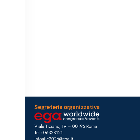
Segreteria organizzativa
Viale Tiziano, 19 – 00196 Roma
Tel.: 06328121
infoaiic2026@ega.it