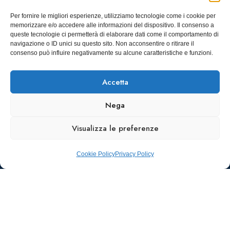
00196 Roma
Castelfidardo,
22 10128
Tel.: 06328121
Per fornire le migliori esperienze, utilizziamo tecnologie come i cookie per
memorizzare e/o accedere alle informazioni del dispositivo. Il consenso a
Torino
infoaiic2026@ega.it
queste tecnologie ci permetterà di elaborare dati come il comportamento di
navigazione o ID unici su questo sito. Non acconsentire o ritirare il
SCARICA
consenso può influire negativamente su alcune caratteristiche e funzioni.
ICS
Accetta
Nega
Visualizza le preferenze
Cookie Policy
Privacy Policy