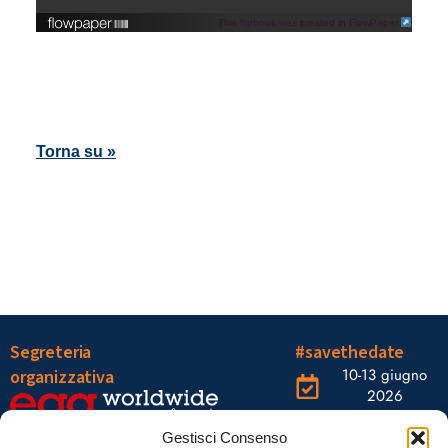
This flipbook was created in FlowPaper
Torna su »
Segreteria
#savethedate
10-13 giugno
organizzativa
2026
OGR Torino
Viale Tiziano, 19 –
Corso
Gestisci Consenso