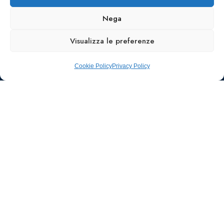
Nega
Visualizza le preferenze
Cookie Policy
Privacy Policy
Ufficio stampa e
comunicazione
AIIC
Walter Gatti
waltergatti59@gmail.com
Tel.: 3495480909