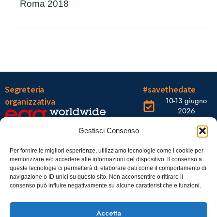
Roma 2018
Segreteria
#savethedate
10-13 giugno
organizzativa
2026
OGR Torino
Viale Tiziano, 19 –
Corso
Gestisci Consenso
00196 Roma
Castelfidardo,
22 10128
Tel.: 06328121
Per fornire le migliori esperienze, utilizziamo tecnologie come i cookie per
memorizzare e/o accedere alle informazioni del dispositivo. Il consenso a
Torino
infoaiic2026@ega.it
queste tecnologie ci permetterà di elaborare dati come il comportamento di
navigazione o ID unici su questo sito. Non acconsentire o ritirare il
SCARICA
consenso può influire negativamente su alcune caratteristiche e funzioni.
ICS
Accetta