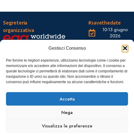
Segreteria
#savethedate
10-13 giugno
organizzativa
2026
OGR Torino
Viale Tiziano, 19 –
Corso
Gestisci Consenso
00196 Roma
Castelfidardo,
22 10128
Tel.: 06328121
Per fornire le migliori esperienze, utilizziamo tecnologie come i cookie per
memorizzare e/o accedere alle informazioni del dispositivo. Il consenso a
Torino
infoaiic2026@ega.it
queste tecnologie ci permetterà di elaborare dati come il comportamento di
navigazione o ID unici su questo sito. Non acconsentire o ritirare il
SCARICA
consenso può influire negativamente su alcune caratteristiche e funzioni.
ICS
Accetta
Nega
Visualizza le preferenze