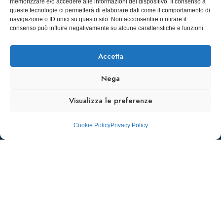
memorizzare e/o accedere alle informazioni del dispositivo. Il consenso a
Torino
infoaiic2026@ega.it
queste tecnologie ci permetterà di elaborare dati come il comportamento di
navigazione o ID unici su questo sito. Non acconsentire o ritirare il
SCARICA
consenso può influire negativamente su alcune caratteristiche e funzioni.
ICS
Accetta
Nega
Visualizza le preferenze
Cookie Policy
Privacy Policy
Ufficio stampa e
comunicazione
AIIC
Walter Gatti