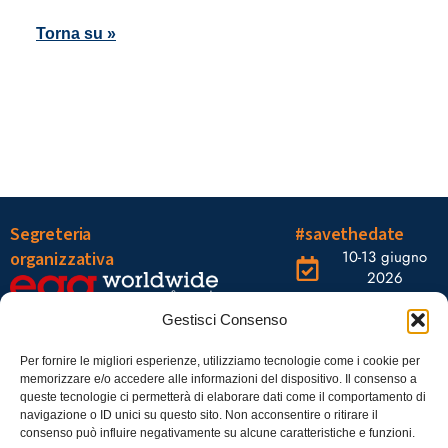
Torna su »
Segreteria
#savethedate
10-13 giugno
organizzativa
2026
OGR Torino
Viale Tiziano, 19 –
Corso
Gestisci Consenso
00196 Roma
Castelfidardo,
22 10128
Tel.: 06328121
Per fornire le migliori esperienze, utilizziamo tecnologie come i cookie per
memorizzare e/o accedere alle informazioni del dispositivo. Il consenso a
Torino
infoaiic2026@ega.it
queste tecnologie ci permetterà di elaborare dati come il comportamento di
navigazione o ID unici su questo sito. Non acconsentire o ritirare il
SCARICA
consenso può influire negativamente su alcune caratteristiche e funzioni.
ICS