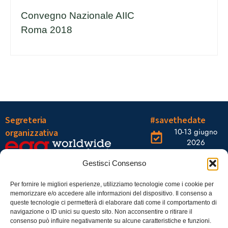
Convegno Nazionale AIIC
Roma 2018
Segreteria
#savethedate
10-13 giugno
organizzativa
2026
OGR Torino
Viale Tiziano, 19 –
Corso
Gestisci Consenso
00196 Roma
Castelfidardo,
22 10128
Tel.: 06328121
Per fornire le migliori esperienze, utilizziamo tecnologie come i cookie per
memorizzare e/o accedere alle informazioni del dispositivo. Il consenso a
Torino
infoaiic2026@ega.it
queste tecnologie ci permetterà di elaborare dati come il comportamento di
navigazione o ID unici su questo sito. Non acconsentire o ritirare il
SCARICA
consenso può influire negativamente su alcune caratteristiche e funzioni.
ICS