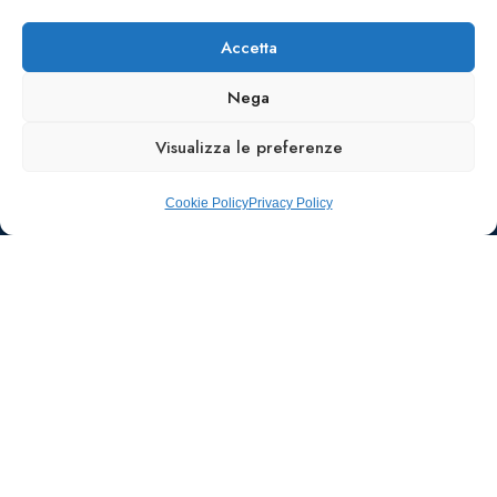
Accetta
Nega
Visualizza le preferenze
Cookie Policy
Privacy Policy
Ufficio stampa e
comunicazione
AIIC
Walter Gatti
waltergatti59@gmail.com
Tel.: 3495480909