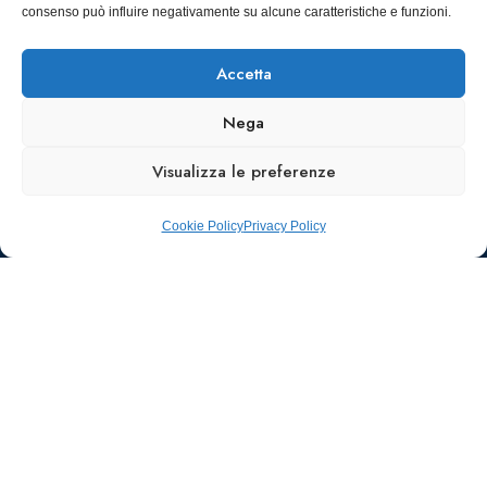
SCARICA
consenso può influire negativamente su alcune caratteristiche e funzioni.
ICS
Accetta
Nega
Visualizza le preferenze
Cookie Policy
Privacy Policy
Ufficio stampa e
comunicazione
AIIC
Walter Gatti
waltergatti59@gmail.com
Tel.: 3495480909