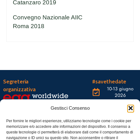
Catanzaro 2019
Convegno Nazionale AIIC
Roma 2018
Segreteria
#savethedate
10-13 giugno
organizzativa
2026
OGR Torino
Viale Tiziano, 19 –
Corso
Gestisci Consenso
00196 Roma
Castelfidardo,
22 10128
Tel.: 06328121
Per fornire le migliori esperienze, utilizziamo tecnologie come i cookie per
memorizzare e/o accedere alle informazioni del dispositivo. Il consenso a
Torino
infoaiic2026@ega.it
queste tecnologie ci permetterà di elaborare dati come il comportamento di
navigazione o ID unici su questo sito. Non acconsentire o ritirare il