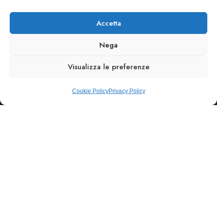
ICS
Accetta
Nega
Visualizza le preferenze
Cookie Policy
Privacy Policy
Ufficio stampa e
comunicazione
AIIC
Walter Gatti
waltergatti59@gmail.com
Tel.: 3495480909