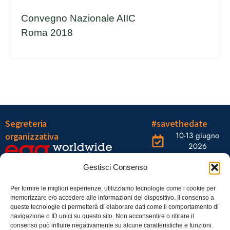
Convegno Nazionale AIIC
Roma 2018
Segreteria
#savethedate
10-13 giugno
organizzativa
2026
OGR Torino
Viale Tiziano, 19 –
Corso
Gestisci Consenso
00196 Roma
Castelfidardo,
22 10128
Tel.: 06328121
Per fornire le migliori esperienze, utilizziamo tecnologie come i cookie per
memorizzare e/o accedere alle informazioni del dispositivo. Il consenso a
Torino
infoaiic2026@ega.it
queste tecnologie ci permetterà di elaborare dati come il comportamento di
navigazione o ID unici su questo sito. Non acconsentire o ritirare il
SCARICA
consenso può influire negativamente su alcune caratteristiche e funzioni.