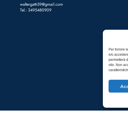
waltergatti59@gmail.com
Tel.: 3495480909
Per fornire 
e/o accedere
permetterà d
sito. Non ac
caratteristic
Acc