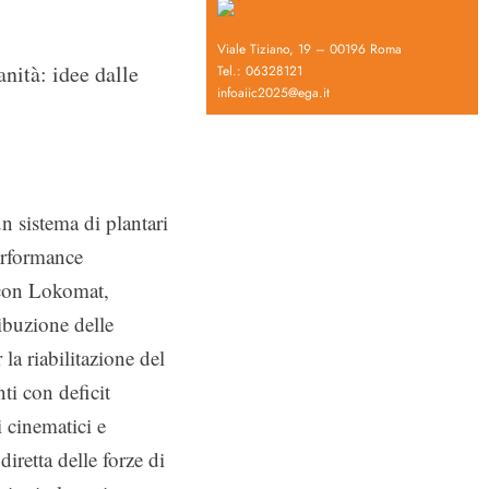
Viale Tiziano, 19 – 00196 Roma
nità: idee dalle
Tel.: 06328121
infoaiic2025@ega.it
un sistema di plantari
performance
a con Lokomat,
ribuzione delle
 la riabilitazione del
ti con deficit
i cinematici e
retta delle forze di