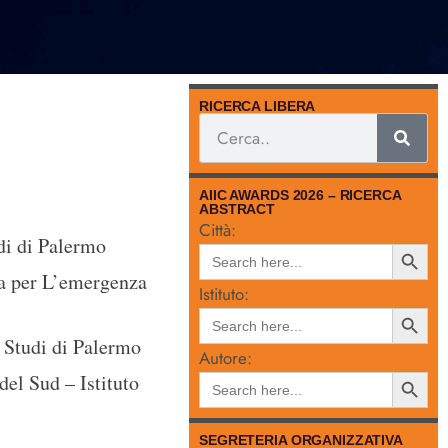
RICERCA LIBERA
AIIC AWARDS 2026 – RICERCA
ABSTRACT
Città:
di di Palermo
Search
Search
for:
Button
a per L’emergenza
Istituto:
Search
Search
for:
Button
 Studi di Palermo
Autore:
Search
del Sud – Istituto
Search
for:
Button
SEGRETERIA ORGANIZZATIVA