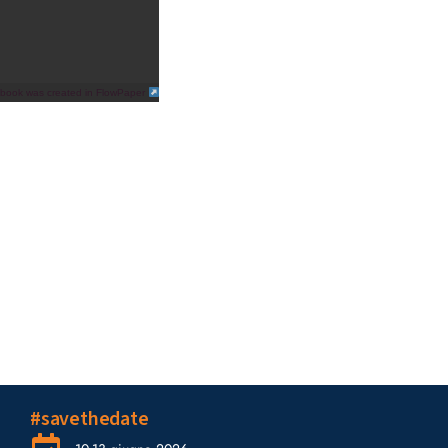
ipbook was created in FlowPaper
#savethedate