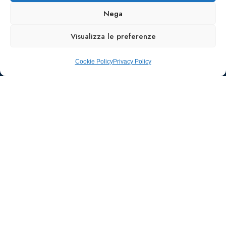
Nega
Visualizza le preferenze
Cookie Policy
Privacy Policy
Ufficio stampa e
comunicazione
AIIC
Walter Gatti
waltergatti59@gmail.com
Tel.: 3495480909