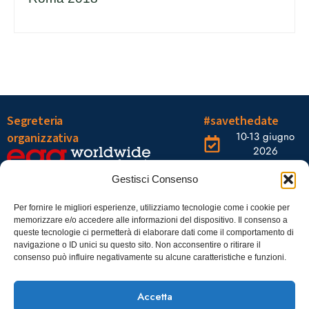
Segreteria
#savethedate
10-13 giugno
organizzativa
2026
OGR Torino
Viale Tiziano, 19 –
Corso
Gestisci Consenso
00196 Roma
Castelfidardo,
22 10128
Tel.: 06328121
Per fornire le migliori esperienze, utilizziamo tecnologie come i cookie per
memorizzare e/o accedere alle informazioni del dispositivo. Il consenso a
Torino
infoaiic2026@ega.it
queste tecnologie ci permetterà di elaborare dati come il comportamento di
navigazione o ID unici su questo sito. Non acconsentire o ritirare il
SCARICA
consenso può influire negativamente su alcune caratteristiche e funzioni.
ICS
Accetta