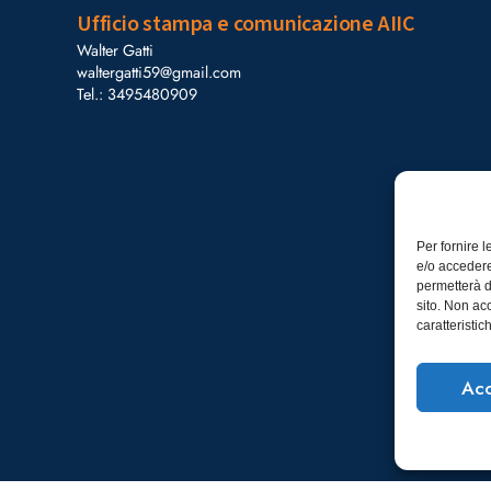
Ufficio stampa e comunicazione AIIC
Walter Gatti
waltergatti59@gmail.com
Tel.: 3495480909
Per fornire 
e/o accedere
permetterà d
sito. Non ac
caratteristic
Acc