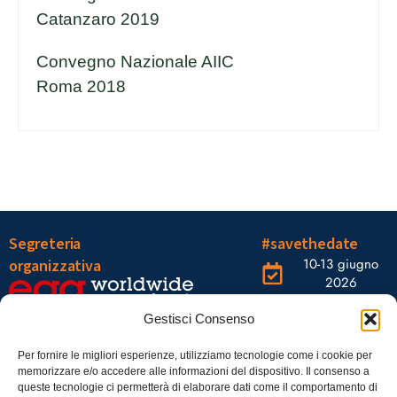
Catanzaro 2019
Convegno Nazionale AIIC
Roma 2018
Segreteria
#savethedate
10-13 giugno
organizzativa
2026
OGR Torino
Viale Tiziano, 19 –
Corso
Gestisci Consenso
00196 Roma
Castelfidardo,
22 10128
Tel.: 06328121
Per fornire le migliori esperienze, utilizziamo tecnologie come i cookie per
memorizzare e/o accedere alle informazioni del dispositivo. Il consenso a
Torino
infoaiic2026@ega.it
queste tecnologie ci permetterà di elaborare dati come il comportamento di