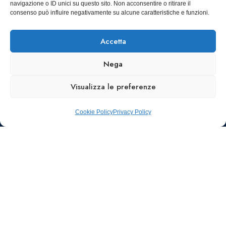
navigazione o ID unici su questo sito. Non acconsentire o ritirare il
SCARICA
consenso può influire negativamente su alcune caratteristiche e funzioni.
ICS
Accetta
Nega
Visualizza le preferenze
Cookie Policy
Privacy Policy
Ufficio stampa e
comunicazione
AIIC
Walter Gatti
waltergatti59@gmail.com