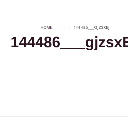
144486___GJZSXEJI
HOME
144486___gjzsxE