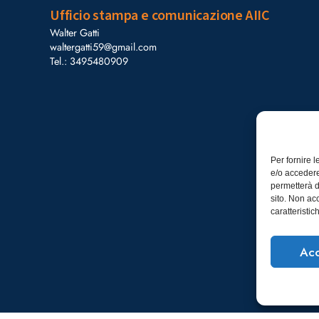
Ufficio stampa e comunicazione AIIC
Walter Gatti
waltergatti59@gmail.com
Tel.: 3495480909
Per fornire 
e/o accedere
permetterà d
sito. Non ac
caratteristic
Acc