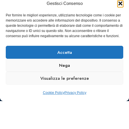
Viale Tiziano, 19 –
Corso
Gestisci Consenso
00196 Roma
Castelfidardo,
22 10128
Tel.: 06328121
Per fornire le migliori esperienze, utilizziamo tecnologie come i cookie per
memorizzare e/o accedere alle informazioni del dispositivo. Il consenso a
Torino
infoaiic2026@ega.it
queste tecnologie ci permetterà di elaborare dati come il comportamento di
navigazione o ID unici su questo sito. Non acconsentire o ritirare il
SCARICA
consenso può influire negativamente su alcune caratteristiche e funzioni.
ICS
Accetta
Nega
Visualizza le preferenze
Cookie Policy
Privacy Policy