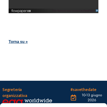
This flipbook was created in FlowPaper
Torna su »
Segreteria
#savethedate
10-13 giugno
organizzativa
2026
OGR Torino