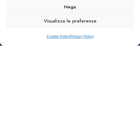
Nega
Visualizza le preferenze
Cookie Policy
Privacy Policy
Ufficio stampa e
comunicazione
AIIC
Walter Gatti
waltergatti59@gmail.com
Tel.: 3495480909