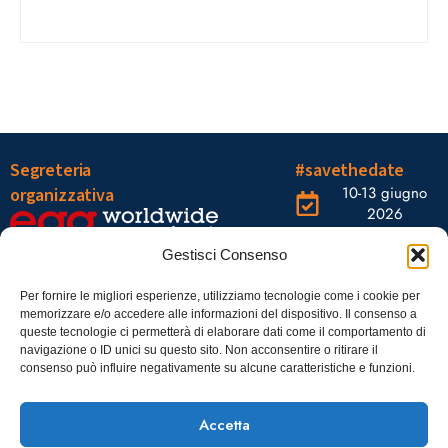
Segreteria
#savethedate
10-13 giugno
organizzativa
2026
OGR Torino
Viale Tiziano, 19 –
Corso
Gestisci Consenso
00196 Roma
Castelfidardo,
22 10128
Tel.: 06328121
Per fornire le migliori esperienze, utilizziamo tecnologie come i cookie per
memorizzare e/o accedere alle informazioni del dispositivo. Il consenso a
Torino
infoaiic2026@ega.it
queste tecnologie ci permetterà di elaborare dati come il comportamento di
navigazione o ID unici su questo sito. Non acconsentire o ritirare il
SCARICA
consenso può influire negativamente su alcune caratteristiche e funzioni.
ICS
Accetta