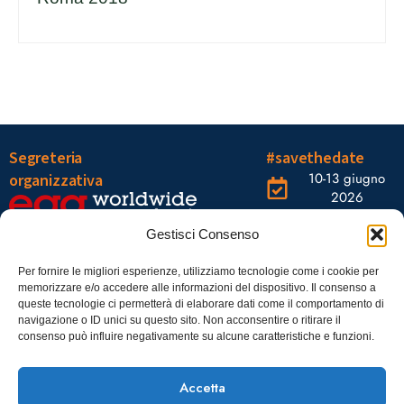
Segreteria
#savethedate
10-13 giugno
organizzativa
2026
OGR Torino
Viale Tiziano, 19 –
Corso
Gestisci Consenso
00196 Roma
Castelfidardo,
22 10128
Tel.: 06328121
Per fornire le migliori esperienze, utilizziamo tecnologie come i cookie per
memorizzare e/o accedere alle informazioni del dispositivo. Il consenso a
Torino
infoaiic2026@ega.it
queste tecnologie ci permetterà di elaborare dati come il comportamento di
navigazione o ID unici su questo sito. Non acconsentire o ritirare il
SCARICA
consenso può influire negativamente su alcune caratteristiche e funzioni.
ICS
Accetta