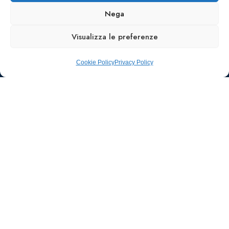
Nega
Visualizza le preferenze
Cookie Policy
Privacy Policy
Ufficio stampa e
comunicazione
AIIC
Walter Gatti
waltergatti59@gmail.com
Tel.: 3495480909