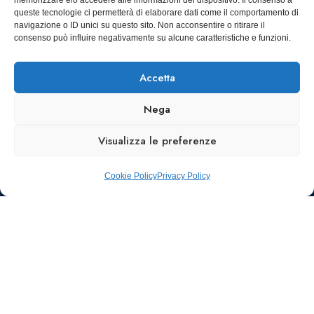
memorizzare e/o accedere alle informazioni del dispositivo. Il consenso a
Torino
infoaiic2026@ega.it
queste tecnologie ci permetterà di elaborare dati come il comportamento di
navigazione o ID unici su questo sito. Non acconsentire o ritirare il
SCARICA
consenso può influire negativamente su alcune caratteristiche e funzioni.
ICS
Accetta
Nega
Visualizza le preferenze
Cookie Policy
Privacy Policy