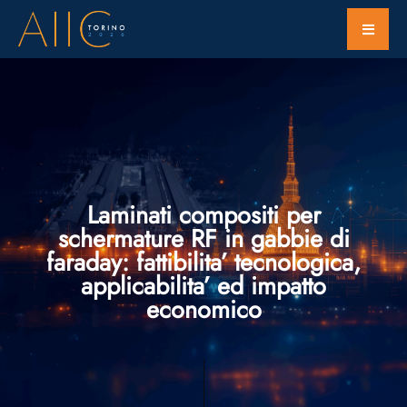
Laminati compositi per
schermature RF in gabbie di
faraday: fattibilita’ tecnologica,
applicabilita’ ed impatto
economico