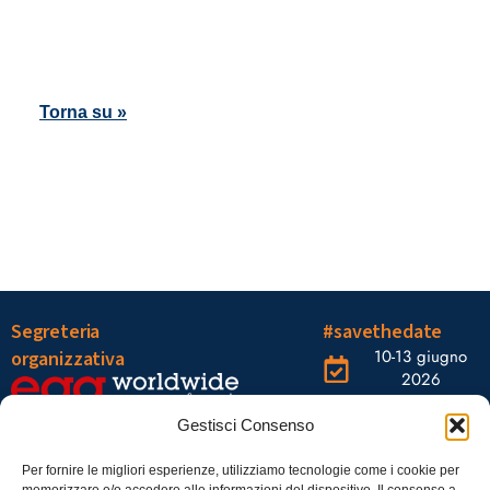
Torna su »
Segreteria
#savethedate
10-13 giugno
organizzativa
2026
OGR Torino
Viale Tiziano, 19 –
Corso
Gestisci Consenso
00196 Roma
Castelfidardo,
22 10128
Tel.: 06328121
Per fornire le migliori esperienze, utilizziamo tecnologie come i cookie per