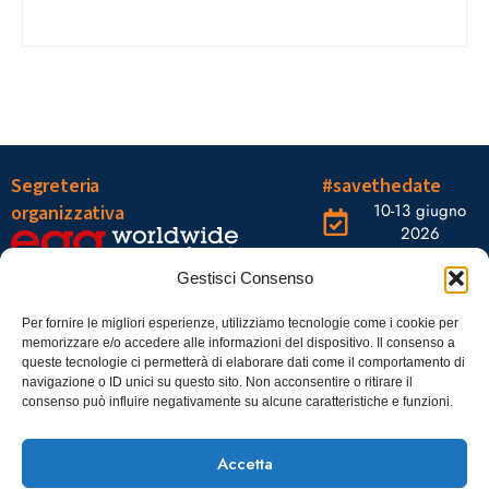
Segreteria
#savethedate
10-13 giugno
organizzativa
2026
OGR Torino
Viale Tiziano, 19 –
Corso
Gestisci Consenso
00196 Roma
Castelfidardo,
22 10128
Tel.: 06328121
Per fornire le migliori esperienze, utilizziamo tecnologie come i cookie per
memorizzare e/o accedere alle informazioni del dispositivo. Il consenso a
Torino
infoaiic2026@ega.it
queste tecnologie ci permetterà di elaborare dati come il comportamento di
navigazione o ID unici su questo sito. Non acconsentire o ritirare il
SCARICA
consenso può influire negativamente su alcune caratteristiche e funzioni.
ICS
Accetta