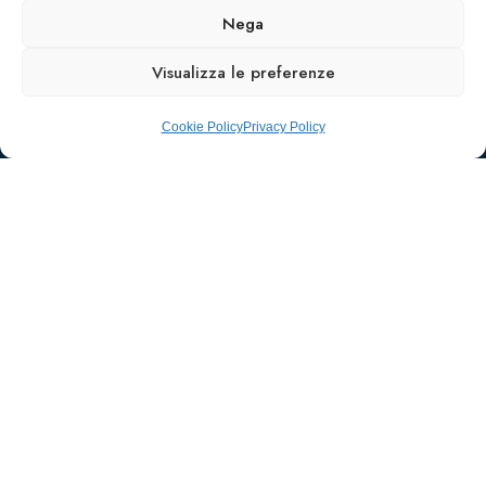
Nega
Visualizza le preferenze
Cookie Policy
Privacy Policy
Ufficio stampa e
comunicazione
AIIC
Walter Gatti
waltergatti59@gmail.com
Tel.: 3495480909