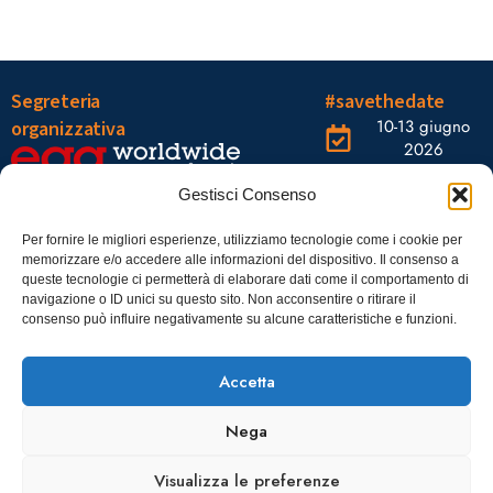
Segreteria
#savethedate
10-13 giugno
organizzativa
2026
OGR Torino
Viale Tiziano, 19 –
Corso
Gestisci Consenso
00196 Roma
Castelfidardo,
22 10128
Tel.: 06328121
Per fornire le migliori esperienze, utilizziamo tecnologie come i cookie per
memorizzare e/o accedere alle informazioni del dispositivo. Il consenso a
Torino
infoaiic2026@ega.it
queste tecnologie ci permetterà di elaborare dati come il comportamento di
navigazione o ID unici su questo sito. Non acconsentire o ritirare il
SCARICA
consenso può influire negativamente su alcune caratteristiche e funzioni.
ICS
Accetta
Nega
Visualizza le preferenze