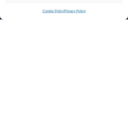
Cookie Policy
Privacy Policy
Ufficio stampa e
comunicazione
AIIC
Walter Gatti
waltergatti59@gmail.com
Tel.: 3495480909