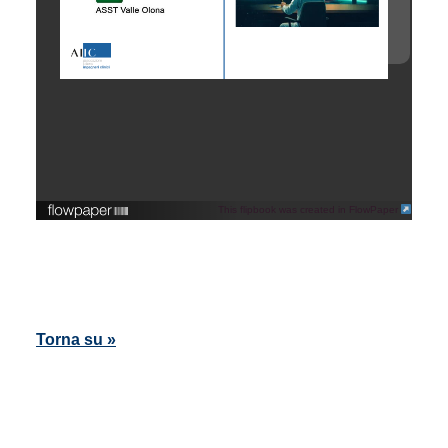
This flipbook was created in FlowPaper
Torna su »