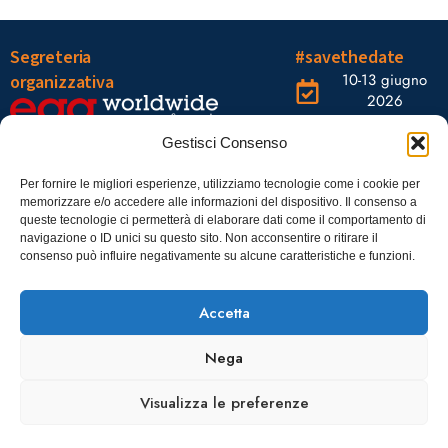
Segreteria
#savethedate
10-13 giugno
organizzativa
2026
OGR Torino
Viale Tiziano, 19 –
Corso
Gestisci Consenso
00196 Roma
Castelfidardo,
22 10128
Tel.: 06328121
Per fornire le migliori esperienze, utilizziamo tecnologie come i cookie per
memorizzare e/o accedere alle informazioni del dispositivo. Il consenso a
Torino
infoaiic2026@ega.it
queste tecnologie ci permetterà di elaborare dati come il comportamento di
navigazione o ID unici su questo sito. Non acconsentire o ritirare il
SCARICA
consenso può influire negativamente su alcune caratteristiche e funzioni.
ICS
Accetta
Nega
Visualizza le preferenze