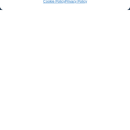
Cookie Policy
Privacy Policy
Ufficio stampa e
comunicazione
AIIC
Walter Gatti
waltergatti59@gmail.com
Tel.: 3495480909