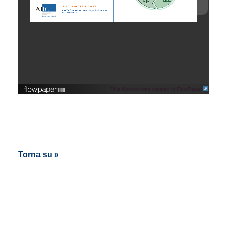
This flipbook was created in FlowPaper
Torna su »