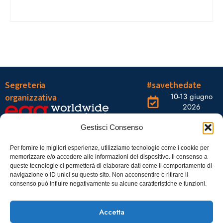
Segreteria
#savethedate
10-13 giugno
organizzativa
2026
OGR Torino
Viale Tiziano, 19 –
Corso
Gestisci Consenso
00196 Roma
Castelfidardo,
22 10128
Tel.: 06328121
Per fornire le migliori esperienze, utilizziamo tecnologie come i cookie per
memorizzare e/o accedere alle informazioni del dispositivo. Il consenso a
Torino
infoaiic2026@ega.it
queste tecnologie ci permetterà di elaborare dati come il comportamento di
navigazione o ID unici su questo sito. Non acconsentire o ritirare il
SCARICA
consenso può influire negativamente su alcune caratteristiche e funzioni.
ICS
Accetta