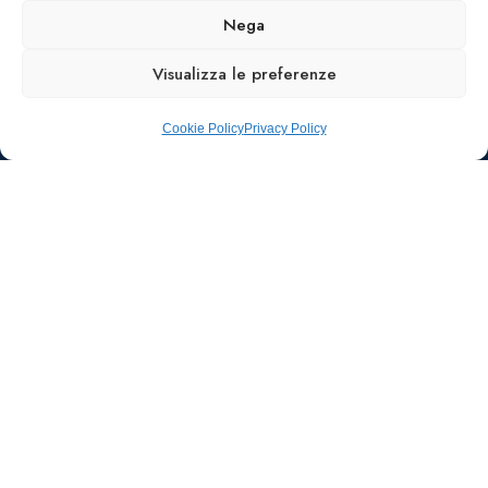
Nega
Visualizza le preferenze
Cookie Policy
Privacy Policy
Ufficio stampa e
comunicazione
AIIC
Walter Gatti
waltergatti59@gmail.com
Tel.: 3495480909