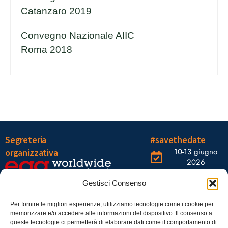
Catanzaro 2019
Convegno Nazionale AIIC
Roma 2018
Segreteria
#savethedate
10-13 giugno
organizzativa
2026
OGR Torino
Viale Tiziano, 19 –
Corso
Gestisci Consenso
00196 Roma
Castelfidardo,
22 10128
Tel.: 06328121
Per fornire le migliori esperienze, utilizziamo tecnologie come i cookie per
memorizzare e/o accedere alle informazioni del dispositivo. Il consenso a
Torino
infoaiic2026@ega.it
queste tecnologie ci permetterà di elaborare dati come il comportamento di