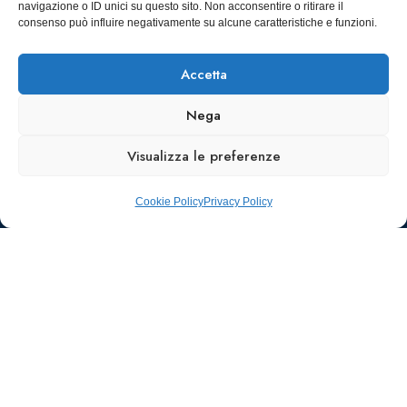
navigazione o ID unici su questo sito. Non acconsentire o ritirare il
SCARICA
consenso può influire negativamente su alcune caratteristiche e funzioni.
ICS
Accetta
Nega
Visualizza le preferenze
Cookie Policy
Privacy Policy
Ufficio stampa e
comunicazione
AIIC
Walter Gatti
waltergatti59@gmail.com