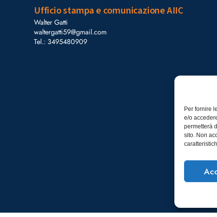
Ufficio stampa e comunicazione AIIC
Walter Gatti
waltergatti59@gmail.com
Tel.: 3495480909
Per fornire 
e/o accedere
permetterà d
sito. Non ac
caratteristic
Acc