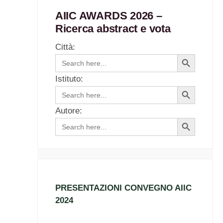
AIIC AWARDS 2026 –
Ricerca abstract e vota
Città:
Search
Search
for:
Button
Istituto:
Search
Search
for:
Button
Autore:
Search
Search
for:
Button
PRESENTAZIONI CONVEGNO AIIC
2024