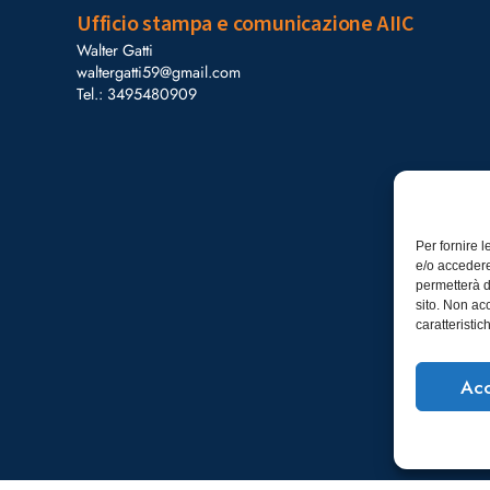
Ufficio stampa e comunicazione AIIC
Walter Gatti
waltergatti59@gmail.com
Tel.: 3495480909
Per fornire 
e/o accedere
permetterà d
sito. Non ac
caratteristic
Acc