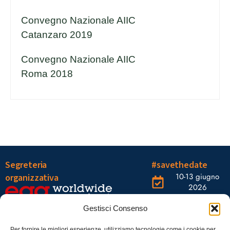
Convegno Nazionale AIIC
Catanzaro 2019
Convegno Nazionale AIIC
Roma 2018
Segreteria
#savethedate
10-13 giugno
organizzativa
2026
OGR Torino
Viale Tiziano, 19 –
Corso
Gestisci Consenso
00196 Roma
Castelfidardo,
Per fornire le migliori esperienze, utilizziamo tecnologie come i cookie per