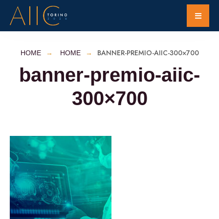
BANNER-PREMIO-AIIC-300×700
HOME
HOME
banner-premio-aiic-
300×700