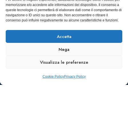
22 10128
Tel.: 06328121
memorizzare e/o accedere alle informazioni del dispositivo. Il consenso a
Torino
infoaiic2026@ega.it
queste tecnologie ci permetterà di elaborare dati come il comportamento di
navigazione o ID unici su questo sito. Non acconsentire o ritirare il
SCARICA
consenso può influire negativamente su alcune caratteristiche e funzioni.
ICS
Accetta
Nega
Visualizza le preferenze
Cookie Policy
Privacy Policy
Ufficio stampa e
comunicazione
AIIC