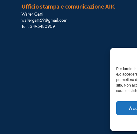
Ufficio stampa e comunicazione AIIC
Walter Gatti
waltergatti59@gmail.com
Tel.: 3495480909
Per fornire 
e/o accedere
permetterà d
sito. Non ac
caratteristic
Acc