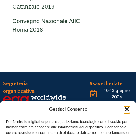
Catanzaro 2019
Convegno Nazionale AIIC
Roma 2018
Segreteria
#savethedate
10-13 giugno
organizzativa
2026
OGR Torino
Viale Tiziano, 19 –
Corso
Gestisci Consenso
00196 Roma
Castelfidardo,
22 10128
Tel.: 06328121
Per fornire le migliori esperienze, utilizziamo tecnologie come i cookie per
memorizzare e/o accedere alle informazioni del dispositivo. Il consenso a
Torino
infoaiic2026@ega.it
queste tecnologie ci permetterà di elaborare dati come il comportamento di