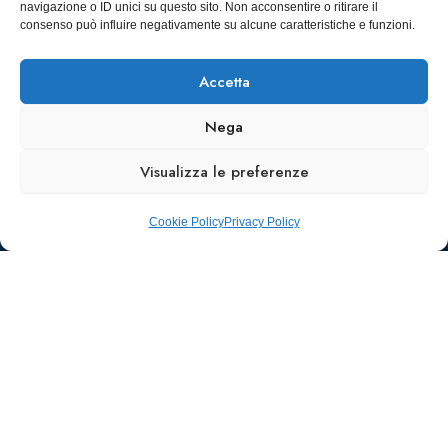
navigazione o ID unici su questo sito. Non acconsentire o ritirare il
SCARICA
consenso può influire negativamente su alcune caratteristiche e funzioni.
ICS
Accetta
Nega
Visualizza le preferenze
Cookie Policy
Privacy Policy
Ufficio stampa e
comunicazione
AIIC
Walter Gatti
waltergatti59@gmail.com