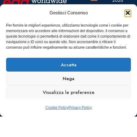
2026
OGR Torino
Viale Tiziano, 19 –
Corso
Gestisci Consenso
00196 Roma
Castelfidardo,
22 10128
Tel.: 06328121
Per fornire le migliori esperienze, utilizziamo tecnologie come i cookie per
memorizzare e/o accedere alle informazioni del dispositivo. Il consenso a
Torino
infoaiic2026@ega.it
queste tecnologie ci permetterà di elaborare dati come il comportamento di
navigazione o ID unici su questo sito. Non acconsentire o ritirare il
SCARICA
consenso può influire negativamente su alcune caratteristiche e funzioni.
ICS
Accetta
Nega
Visualizza le preferenze
Cookie Policy
Privacy Policy