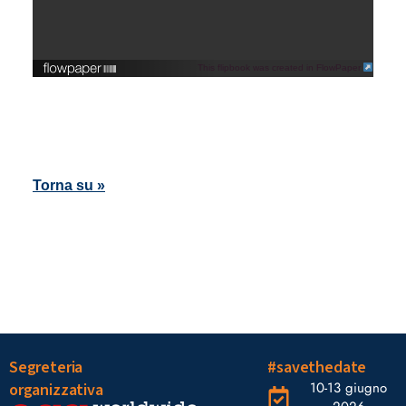
This flipbook was created in FlowPaper
Torna su »
Segreteria
#savethedate
10-13 giugno
organizzativa