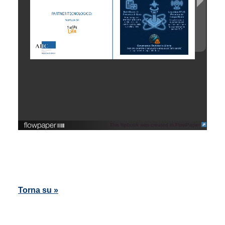
This flipbook was created in FlowPaper
Torna su »