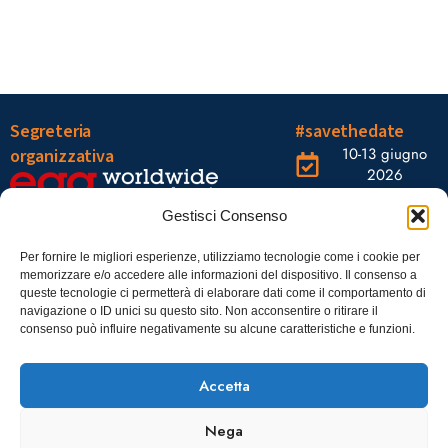
Segreteria
#savethedate
10-13 giugno
organizzativa
2026
OGR Torino
Viale Tiziano, 19 –
Corso
Gestisci Consenso
00196 Roma
Castelfidardo,
22 10128
Tel.: 06328121
Per fornire le migliori esperienze, utilizziamo tecnologie come i cookie per
memorizzare e/o accedere alle informazioni del dispositivo. Il consenso a
Torino
infoaiic2026@ega.it
queste tecnologie ci permetterà di elaborare dati come il comportamento di
navigazione o ID unici su questo sito. Non acconsentire o ritirare il
SCARICA
consenso può influire negativamente su alcune caratteristiche e funzioni.
ICS
Accetta
Nega