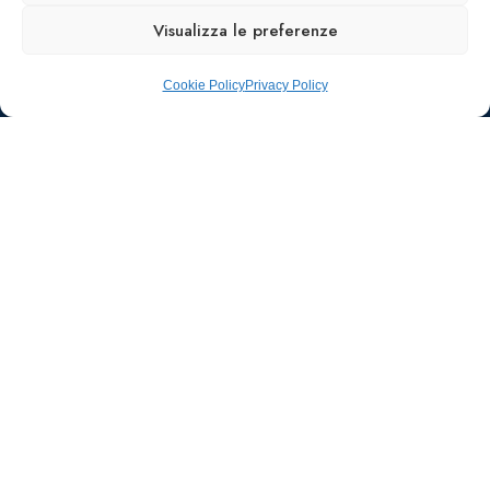
Visualizza le preferenze
Cookie Policy
Privacy Policy
Ufficio stampa e
comunicazione
AIIC
Walter Gatti
waltergatti59@gmail.com
Tel.: 3495480909