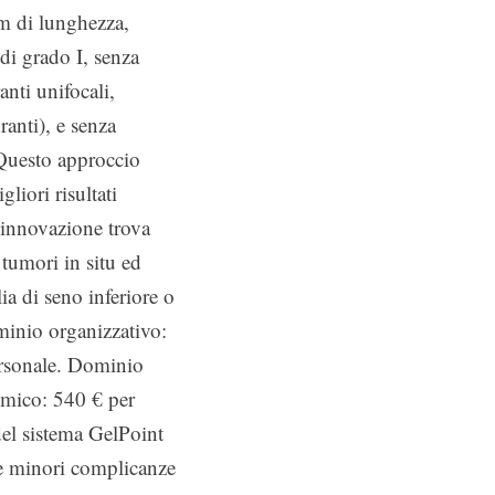
m di lunghezza,
di grado I, senza
anti unifocali,
ranti), e senza
Questo approccio
liori risultati
L’innovazione trova
 tumori in situ ed
lia di seno inferiore o
ominio organizzativo:
personale. Dominio
nomico: 540 € per
 del sistema GelPoint
e le minori complicanze