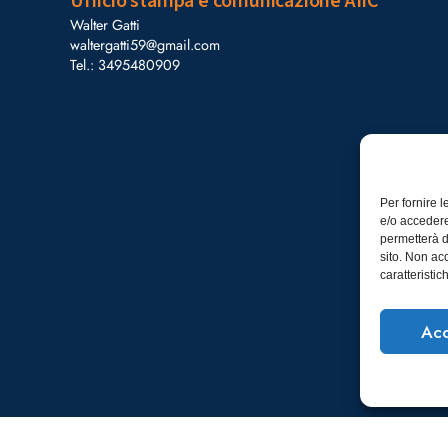
Ufficio stampa e comunicazione AIIC
Walter Gatti
waltergatti59@gmail.com
Tel.: 3495480909
Per fornire 
e/o accedere
permetterà d
sito. Non ac
caratteristic
Acc