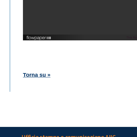
This fl
Torna su »