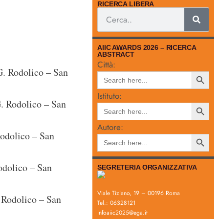
RICERCA LIBERA
AIIC AWARDS 2026 – RICERCA
ABSTRACT
Città:
. Rodolico – San
Search
Search
for:
Button
Istituto:
. Rodolico – San
Search
Search
for:
Button
Autore:
odolico – San
Search
Search
for:
Button
odolico – San
SEGRETERIA ORGANIZZATIVA
Viale Tiziano, 19 – 00196 Roma
 Rodolico – San
Tel.: 06328121
infoaiic2025@ega.it