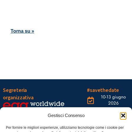
Torna su »
Segreteria
#savethedate
10-13 giugno
organizzativa
2026
OGR Torino
Viale Tiziano, 19 –
Corso
Gestisci Consenso
00196 Roma
Castelfidardo,
22 10128
Tel.: 06328121
Per fornire le migliori esperienze, utilizziamo tecnologie come i cookie per