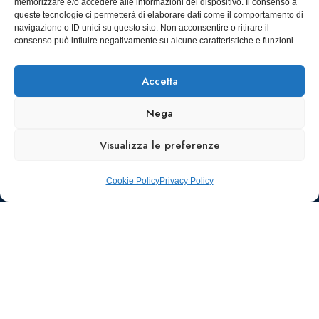
memorizzare e/o accedere alle informazioni del dispositivo. Il consenso a
Torino
infoaiic2026@ega.it
queste tecnologie ci permetterà di elaborare dati come il comportamento di
navigazione o ID unici su questo sito. Non acconsentire o ritirare il
SCARICA
consenso può influire negativamente su alcune caratteristiche e funzioni.
ICS
Accetta
Nega
Visualizza le preferenze
Cookie Policy
Privacy Policy