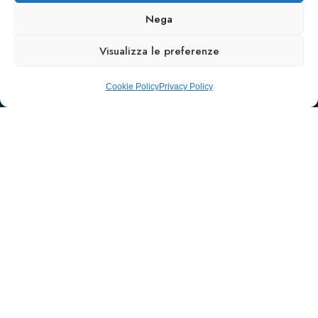
Nega
Visualizza le preferenze
Cookie Policy
Privacy Policy
Ufficio stampa e
comunicazione
AIIC
Walter Gatti
waltergatti59@gmail.com
Tel.: 3495480909