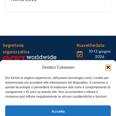
Segreteria
#savethedate
10-13 giugno
organizzativa
2026
OGR Torino
Viale Tiziano, 19 –
Corso
Gestisci Consenso
00196 Roma
Castelfidardo,
22 10128
Tel.: 06328121
Per fornire le migliori esperienze, utilizziamo tecnologie come i cookie per
memorizzare e/o accedere alle informazioni del dispositivo. Il consenso a
Torino
infoaiic2026@ega.it
queste tecnologie ci permetterà di elaborare dati come il comportamento di
navigazione o ID unici su questo sito. Non acconsentire o ritirare il
SCARICA
consenso può influire negativamente su alcune caratteristiche e funzioni.
ICS
Accetta