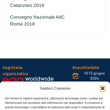
Catanzaro 2019
Convegno Nazionale AIIC
Roma 2018
Segreteria
#savethedate
10-13 giugno
organizzativa
2026
OGR Torino
Viale Tiziano, 19 –
Corso
Gestisci Consenso
00196 Roma
Castelfidardo,
22 10128
Tel.: 06328121
Per fornire le migliori esperienze, utilizziamo tecnologie come i cookie per
memorizzare e/o accedere alle informazioni del dispositivo. Il consenso a
Torino
infoaiic2026@ega.it
queste tecnologie ci permetterà di elaborare dati come il comportamento di