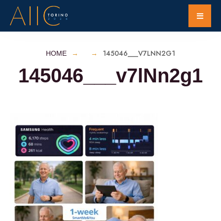
145046___V7LNN2G1
HOME
145046___v7lNn2g1