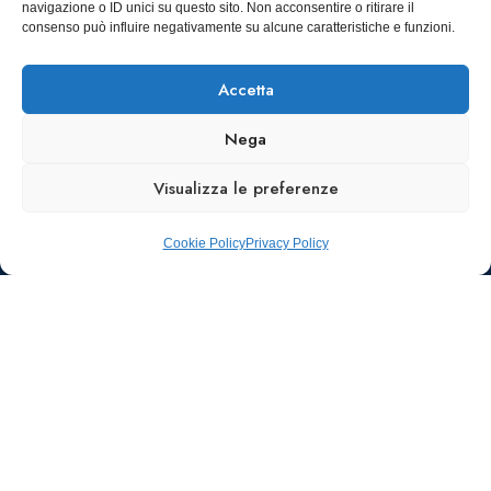
navigazione o ID unici su questo sito. Non acconsentire o ritirare il
SCARICA
consenso può influire negativamente su alcune caratteristiche e funzioni.
ICS
Accetta
Nega
Visualizza le preferenze
Cookie Policy
Privacy Policy
Ufficio stampa e
comunicazione
AIIC
Walter Gatti
waltergatti59@gmail.com