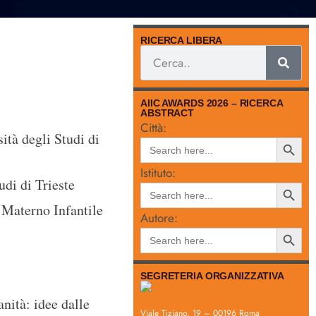
RICERCA LIBERA
AIIC AWARDS 2026 – RICERCA
ABSTRACT
Città:
ità degli Studi di
Search
Search
for:
Button
Istituto:
udi di Trieste
Search
Search
for:
Button
Materno Infantile
Autore:
Search
Search
for:
Button
SEGRETERIA ORGANIZZATIVA
nità: idee dalle
Viale Tiziano, 19 – 00196 Roma