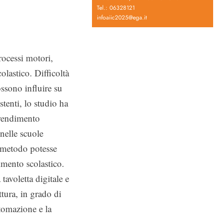
Tel.: 06328121
infoaiic2025@ega.it
rocessi motori,
colastico. Difficoltà
ssono influire su
stenti, lo studio ha
prendimento
 nelle scuole
o metodo potesse
imento scolastico.
 tavoletta digitale e
ttura, in grado di
utomazione e la