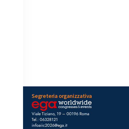
Segreteria organizzativa
Viale Tiziano, 19 – 00196 Roma
Tel.: 06328121
infoaiic2026@ega.it