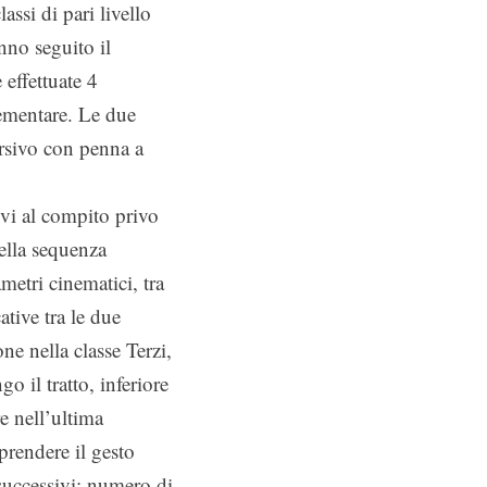
assi di pari livello
nno seguito il
 effettuate 4
elementare. Le due
orsivo con penna a
tivi al compito privo
della sequenza
metri cinematici, tra
ative tra le due
one nella classe Terzi,
 il tratto, inferiore
e nell’ultima
prendere il gesto
successivi; numero di