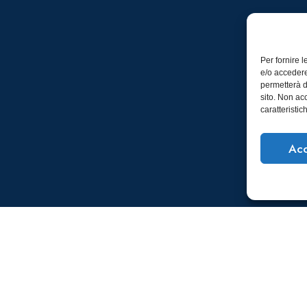
Per fornire 
e/o accedere
permetterà d
sito. Non ac
caratteristic
Acc