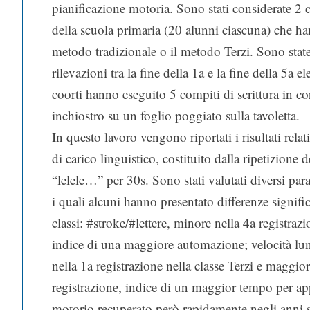
pianificazione motoria. Sono stati considerate 2 cl
della scuola primaria (20 alunni ciascuna) che ha
metodo tradizionale o il metodo Terzi. Sono state
rilevazioni tra la fine della 1a e la fine della 5a 
coorti hanno eseguito 5 compiti di scrittura in c
inchiostro su un foglio poggiato sulla tavoletta.
In questo lavoro vengono riportati i risultati rela
di carico linguistico, costituito dalla ripetizione 
“lelele…” per 30s. Sono stati valutati diversi para
i quali alcuni hanno presentato differenze signific
classi: #stroke/#lettere, minore nella 4a registrazi
indice di una maggiore automazione; velocità lungo
nella 1a registrazione nella classe Terzi e maggior
registrazione, indice di un maggior tempo per ap
motorio recuperato però rapidamente negli anni 