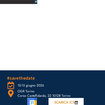
ipbook was created in FlowPaper
#savethedate
10-13 giugno 2026
OGR Torino
Corso Castelfidardo, 22 10128 Torino
SCARICA ICS