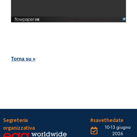
This flipbook was created in FlowPaper
Torna su »
Segreteria
#savethedate
10-13 giugno
organizzativa
2026