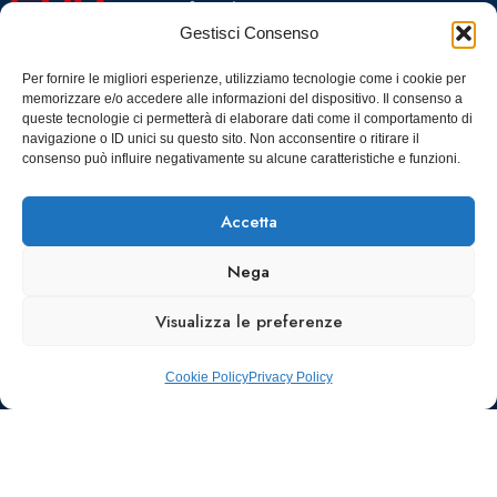
OGR Torino
Viale Tiziano, 19 –
Corso
Gestisci Consenso
00196 Roma
Castelfidardo,
22 10128
Tel.: 06328121
Per fornire le migliori esperienze, utilizziamo tecnologie come i cookie per
memorizzare e/o accedere alle informazioni del dispositivo. Il consenso a
Torino
infoaiic2026@ega.it
queste tecnologie ci permetterà di elaborare dati come il comportamento di
navigazione o ID unici su questo sito. Non acconsentire o ritirare il
SCARICA
consenso può influire negativamente su alcune caratteristiche e funzioni.
ICS
Accetta
Nega
Visualizza le preferenze
Cookie Policy
Privacy Policy