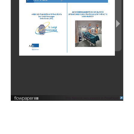
This flipbook was created in FlowPaper