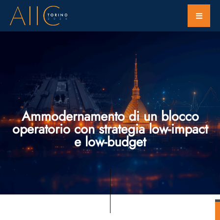
Ammodernamento di un blocco
operatorio con strategia low-impact
e low-budget