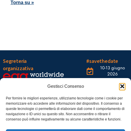
Torna su »
Segreteria
#savethedate
10-13 giugno
organizzativa
2026
OGR Torino
Viale Tiziano, 19 –
Corso
Gestisci Consenso
00196 Roma
Castelfidardo,
22 10128
Tel.: 06328121
Per fornire le migliori esperienze, utilizziamo tecnologie come i cookie per
memorizzare e/o accedere alle informazioni del dispositivo. Il consenso a
Torino
infoaiic2026@ega.it
queste tecnologie ci permetterà di elaborare dati come il comportamento di
navigazione o ID unici su questo sito. Non acconsentire o ritirare il
SCARICA
consenso può influire negativamente su alcune caratteristiche e funzioni.
ICS