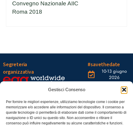
Convegno Nazionale AIIC
Roma 2018
Segreteria
#savethedate
10-13 giugno
organizzativa
2026
OGR Torino
Viale Tiziano, 19 –
Corso
Gestisci Consenso
00196 Roma
Castelfidardo,
22 10128
Tel.: 06328121
Per fornire le migliori esperienze, utilizziamo tecnologie come i cookie per
memorizzare e/o accedere alle informazioni del dispositivo. Il consenso a
Torino
infoaiic2026@ega.it
queste tecnologie ci permetterà di elaborare dati come il comportamento di
navigazione o ID unici su questo sito. Non acconsentire o ritirare il
SCARICA
consenso può influire negativamente su alcune caratteristiche e funzioni.
ICS