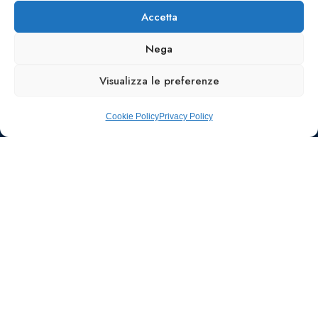
Accetta
Nega
Visualizza le preferenze
Cookie Policy
Privacy Policy
Ufficio stampa e
comunicazione
AIIC
Walter Gatti
waltergatti59@gmail.com
Tel.: 3495480909