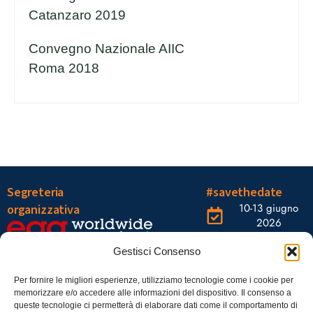
Catanzaro 2019
Convegno Nazionale AIIC
Roma 2018
Segreteria
#savethedate
10-13 giugno
organizzativa
2026
OGR Torino
Viale Tiziano, 19 –
Corso
Gestisci Consenso
00196 Roma
Castelfidardo,
22 10128
Tel.: 06328121
Per fornire le migliori esperienze, utilizziamo tecnologie come i cookie per
memorizzare e/o accedere alle informazioni del dispositivo. Il consenso a
Torino
infoaiic2026@ega.it
queste tecnologie ci permetterà di elaborare dati come il comportamento di