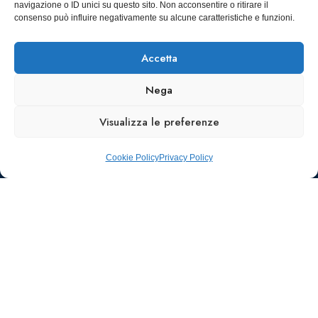
navigazione o ID unici su questo sito. Non acconsentire o ritirare il
SCARICA
consenso può influire negativamente su alcune caratteristiche e funzioni.
ICS
Accetta
Nega
Visualizza le preferenze
Cookie Policy
Privacy Policy
Ufficio stampa e
comunicazione
AIIC
Walter Gatti
waltergatti59@gmail.com